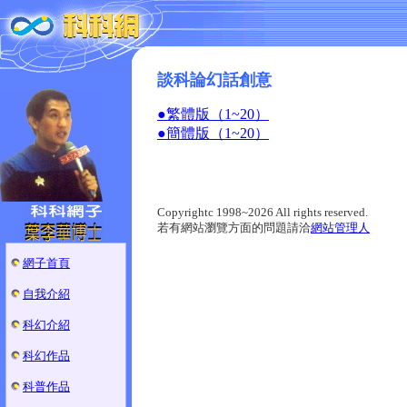
談科論幻話創意
●繁體版（1~20）
●簡體版（1~20）
Copyrightc 1998~2026 All rights reserved.
若有網站瀏覽方面的問題請洽
網站管理人
網子首頁
自我介紹
科幻介紹
科幻作品
科普作品