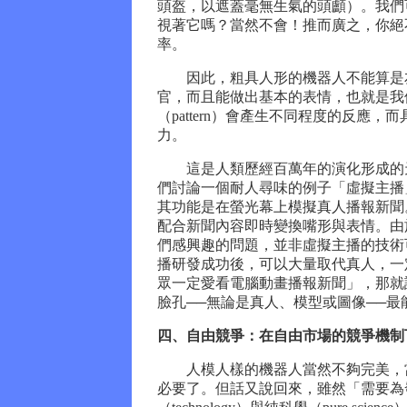
頭盔，以遮蓋毫無生氣的頭顱）。我們
視著它嗎？當然不會！推而廣之，你絕
率。
因此，粗具人形的機器人不能算是友
官，而且能做出基本的表情，也就是我
（pattern）會產生不同程度的反應
力。
這是人類歷經百萬年的演化形成的天
們討論一個耐人尋味的例子「虛擬主播
其功能是在螢光幕上模擬真人播報新聞
配合新聞內容即時變換嘴形與表情。由
們感興趣的問題，並非虛擬主播的技術
播研發成功後，可以大量取代真人，一
眾一定愛看電腦動畫播報新聞」，那就
臉孔──無論是真人、模型或圖像──
四、自由競爭：在自由市場的競爭機制
人模人樣的機器人當然不夠完美，當
必要了。但話又說回來，雖然「需要為