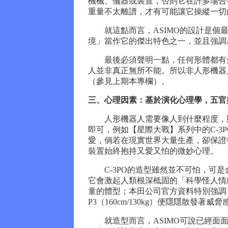
機械、儀器或裝置，否則它在許多場合
重量不太離譜，才有可能讓它操縱一切
就這點而言，ASIMO的設計是個最
境」當作它的傑出特色之一，並且強調
最後必須聲明一點，任何形體都有先
人並非真正無所不能。所以非人形機器
（參見上期本專欄）。
三、心理因素：基於演化心理學，五官
人形機器人需要像人到什麼程度，則
即可，例如【星際大戰】系列中的C-3
愛，倘若在現實世界大量生產，卻保證
裝置始終抱持又愛又怕的微妙心理。
C-3PO的造型雖然並不可怕，可是
它會激起人類根深柢固的「科學怪人情
童的體型；本田公司官方資料特別強調
P3（160cm/130kg）便隱隱散發著威脅
就造型而言，ASIMO可說已經面面