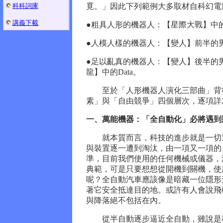
科科詞庫
覓。」因此下列範例大多取材自科幻電影
講義下載
●粗具人形的機器人：【星際大戰】中的C
●人模人樣的機器人：【變人】前半的
●足以亂真的機器人：【變人】後半的
龍】中的Data。
至於「人形機器人演化三部曲」背後
素」與「自由競爭」四個層次，逐項詳
一、萬能機器：「全自動化」必將遇到
就本質而言，科技的進步就是一切逐
與裝置逐一遭到淘汰，由一項又一項的
準，目前我們使用的任何機械或儀器，
典範，可是只要想想從開機到關機，使
呢？全自動汽車應該像是暗藏一位隱形
著它安全抵達目的地。或許有人會說飛
與降落絕不包括在內。
從半自動逐步逼近全自動，雖說是科