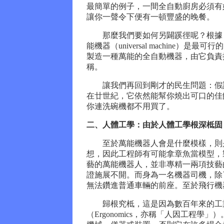
最簡單的例子，一間全自動廚房必須有
讓你一聲令下便有一頓豐盛的晚餐。
那麼我們要如何另闢蹊徑呢？根據【機械公敵
能機器（universal machin
製造一種萬能的全自動機器，由它負責
稱。
讓我們再回到剛才的民生問題：假設
在廿世紀，它依然能幫你燒出可口的佳
你連洗碗機都不用買了。
二、人體工學：由於人體工學根深柢固
至於萬能機器人會是什麼模樣，則是
想，因此工程師有可能拿章魚當模型，
藝的萬能機器人，並非專精一兩項技藝
證施展不開。而身為一名機器司機，除
無法鑽進普通車輛的前座。至於飛行機
歸根究柢，這是因為數百年來的工業
（Ergonomics，亦稱「人因工程