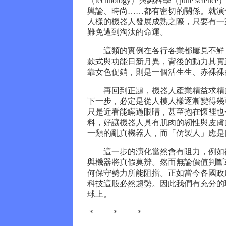
（technology）與純科學（pure
輿論、時尚……都有密切的關係。就演
人樣的機器人發展成熟之際，只要有一
難免遭到淘汰的命運。
這類的實例在各行各業都屢見不鮮，
款式與功能日新月異，背後的動力其實
靠女色促銷，則是一個活生生、赤裸裸
再回到正題，機器人產業精益求精的
下一步，必定是從人模人樣逐漸變得幾
只是近看能瞞過眼睛，甚至抱在懷裡也
料，好讓機器人具有肌肉的韌性與皮膚的
一類的亂真機器人，而「仿製人」應是
這一步的演化當然會有阻力，例如衛
與機器將真假莫辨。然而無論價值判斷
何保守勢力所能阻擋。正如當今各國政
科技這股必然趨勢。因此我們有充分的
球上。
＊ ＊ ＊