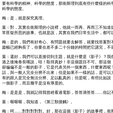
要有科學的精神、科學的態度，那衛斯理到底有些什麼樣的科
科學的態度。
梅：是，就是探究真理。
葉：對，其實在衛斯理的小說裡，他就一而再、再而三不知道
常匪疑所思的故事。也就是說，其實在我們日常生活中，都可
梅：是的，我們有好奇心、有問題就要去解答，就要找答案對
篇幅已經夠長了，你要在差不多二十分鐘的時間把它講完，不
葉：還好，我們可以直接切到主題，就是什麼是《影子》？我
過之後掩卷長嘆說，哇！取得真妙！非這個題目不可。那這個
卻偏偏不是一般的影子，它是代表另外一個東西，什麼東西呢
話，與一般人完全分辨不出來；但是如果不一樣的話，是可以
有的跟人是完全無法分辨、足以亂真的；但是呢，有些比如說
一個影子，而且幾乎是沒有厚度的。
梅：是是是，我就記得我曾經看過電影，答答滴答答……你記
葉：喔喔喔，我知道，《第三類接觸》。
梅：呵……對對對對對。好，那在這個《影子》的故事裡，衛