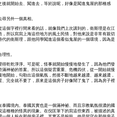
之後就開始去、闖進去，等於說呢，好像是闖進鬼屋的那種感
去尋另外一個真相。
從這個字裡行間來看的話，就像我們上次講到的，衛斯理是在江
語，所以寫寫上海這些地方的風土民情，對他來說是非常有親切
時代的衛斯理，跟他同學闖進這個看似鬼屋的一個環境，因為是
合理性。
理得乾乾淨淨。可是呢，怪事就開始慢慢地發生了，因為他們發
些滿神祕的答案。所以這個疑雲重重、危機四伏，從一開始就慢
慢地開始，勾勒出這個氣氛，然後不斷地越來越濃、越來越濃，
置、完全就不要了，原來是這個房子好像鬧了鬼了，因為房子裡
在泰國境內。泰國其實也是一個滿神祕、而且宗教氣氛很濃的國
現這種種的怪異的現象。在倪匡筆下的寫這些東西，被描述的真
理一個人躲在那個房子裡，其實不是躲啦，他是留守在那個房子