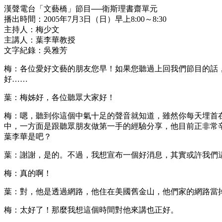
漢聲電台「文藝橋」節目──衛斯理書齋單元
播出時間：2005年7月3日（日）早上8:00～8:30
主持人：梅少文
主講人：葉李華教授
文字紀錄：吳雅芳
梅：各位愛好文藝的朋友您早！如果您聽過上回我們節目的話
好……
葉：梅姊好，各位聽眾大家好！
梅：嗯，聽到你這個中氣十足的聲音就知道，雖然你每天埋首
中，一方面是跟聽眾朋友做第一手的經驗分享，他目前正非常
葉李華是吧？
葉：謝謝，是的。不過，我想宣布一個好消息，其實或許我們
梅：真的啊！
葉：對，他是透過網路，他住在美國舊金山，他們家的網路當
梅：太好了！那麼我想這個時間對他來講也正好。