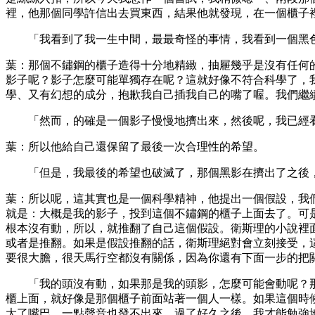
裡，他那個同學許信出去買東西，結果他就發現，在一個櫃子
「我看到了我一生中間，最最奇怪的事情，我看到一個黑色
葉：那個不鏽鋼的櫃子造得十分地精緻，抽屜幾乎是沒有任何
影子呢？影子怎麼可能單獨存在呢？這就好像不符合科學了，
學、又有幻想的成分，抱歉我自己插我自己的嘴了喔。我們繼
「然而，的確是一個影子慢慢地擠出來，然後呢，我已經看
葉：所以他給自己還保留了最後一次合理性的希望。
「但是，我最後的希望也破滅了，那個黑影在擠出了之後，
葉：所以呢，這其實也是一個科學精神，他提出一個假設，我
就是：大概是我的影子，投到這個不鏽鋼的櫃子上面去了。可
根本沒有動，所以，就推翻了自己這個假設。衛斯理的小說裡
或者是推翻。如果是假設推翻的話，衛斯理絕對會立刻接受，
要很大膽，很天馬行空都沒有關係，因為你還有下面一步的把
「我的頭沒有動，如果那是我的頭影，怎麼可能會動呢？那
櫃上面，就好像是那個櫃子前面站著一個人一樣。如果這個時
大了嘴巴，一點聲音也發不出來，過了好久之後，我才能勉強