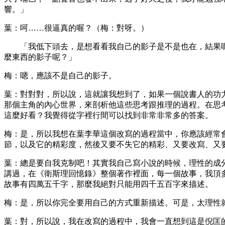
響。」
葉：呵……很逼真的喔？（梅：對呀。）
「我低下頭去，是想看看我自己的影子是不是也在，結果呢
麼東西的影子呢？」
梅：嗯，應該不是自己的影子。
葉：對對對，所以說，這就讓我想到了，如果一個說書人的功
那個主角的內心世界，來剖析他這些思考跟推理的過程。在思
這麼好看？我覺得從字裡行間可以找到非常非常多的答案。
梅：是，所以我想在葉李華這個改寫的過程當中，你應該經常
節，以及它的精彩度，然後又要不失它的精彩、又要改寫、又
葉：總是要自我克制吧！其實我自己寫小說的時候，理性的成
講過，在《衛斯理回憶錄》整個著作裡面，每一個故事，我頂
故事有四萬五千字，那麼我絕對只能用四千五百字來描述。
梅：是，所以你完全要用自己的方式重新描述。可是，太理性
葉：對，所以說，我在改寫的過程中，我會一直想到這是倪匡