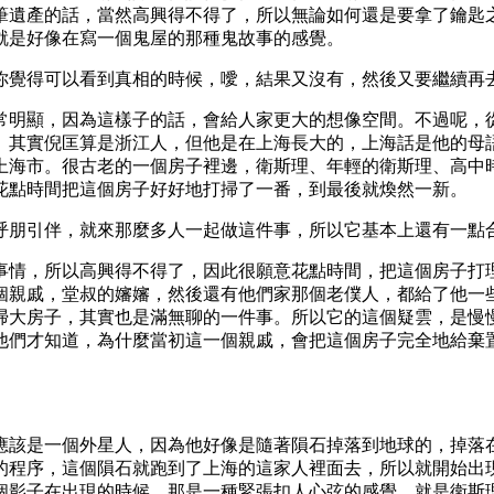
筆遺產的話，當然高興得不得了，所以無論如何還是要拿了鑰匙
就是好像在寫一個鬼屋的那種鬼故事的感覺。
你覺得可以看到真相的時候，噯，結果又沒有，然後又要繼續再
常明顯，因為這樣子的話，會給人家更大的想像空間。不過呢，
。其實倪匡算是浙江人，但他是在上海長大的，上海話是他的母
上海市。很古老的一個房子裡邊，衛斯理、年輕的衛斯理、高中
花點時間把這個房子好好地打掃了一番，到最後就煥然一新。
呼朋引伴，就來那麼多人一起做這件事，所以它基本上還有一點
事情，所以高興得不得了，因此很願意花點時間，把這個房子打
個親戚，堂叔的嬸嬸，然後還有他們家那個老僕人，都給了他一
掃大房子，其實也是滿無聊的一件事。所以它的這個疑雲，是慢
他們才知道，為什麼當初這一個親戚，會把這個房子完全地給棄
應該是一個外星人，因為他好像是隨著隕石掉落到地球的，掉落
的程序，這個隕石就跑到了上海的這家人裡面去，所以就開始出
個影子在出現的時候，那是一種緊張扣人心弦的感覺。就是衛斯