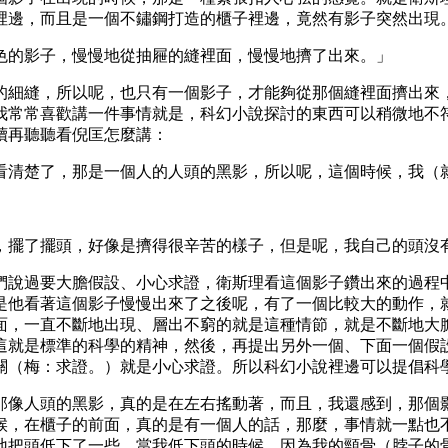
裡邊，而且是一個不鏽鋼打造的櫃子裡邊，竟然有影子突然出現
的影子，慢慢地從抽屜的縫裡面，慢慢地擠了出來。」
的細縫，所以呢，也只有一個影子，才能夠從那個縫裡面擠出來
我常常喜歡講一件事情就是，科幻小說探討的東西可以稍微地不
續再聽聽看倪匡怎麼講：
清楚了，那是一個人的人頭的黑影，所以呢，這個時候，我（就
擺了擺頭，好像是擠得很辛苦的樣子，但是呢，我自己的頭沒
們說過要大膽假設、小心求證，衛斯理看這個影子鑽出來的過程
是他看著這個影子慢慢出來了之後呢，有了一個比較大的動作，
面，一直不斷地出現、層出不窮的就是這種情節，就是不斷地大
這就是標準的科學的精神，然後，再提出另外一個、下面一個假
關（梅：求證。）就是小心求證。所以科幻小說裡邊可以提倡科
像人頭的黑影，真的是在左右搖動著，而且，我還感到，那個影
候，在櫃子的前面，真的是有一個人的話，那麼，事情就一點也
地把頭低下了一些。當我低下頭的時候，因為我的頸骨（脖子的