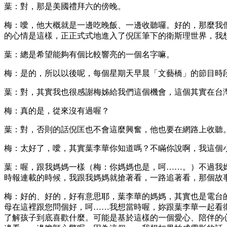
葉：對，那是美國禮拜六的傍晚。
梅：噯，他大概就是一邊吃晚飯、一邊收聽囉。好的，那麼我
的心情是這樣，正正式式地進入了倪匡筆下的衛斯理世界，我
葉：總是希望能夠有個比較響亮的一個名字嘛。
梅：是的，所以以後呢，每個星期天早晨「文藝橋」的節目時
葉：對，其實我也很感謝梅姊給我們這個機會，這個其實在台
梅：真的是，從來沒有過喔？
葉：對，否則的話倪匡也不會這麼興奮，他也要在網路上收聽
梅：太好了，噯，其實葉李華你知道嗎？不瞞你說啊，我這個
葉：喔，跟我媽媽一樣（梅：你媽媽也是，呵……。）不過我
時報連載的時候，我跟我媽媽就搶著看，一路追著看，那個故
梅：好的、好的，好有意思耶，葉李華的媽媽，其實也是電台
母在這裡跟您問個好，呵……我想當時喔，妳跟葉李華一起看
了解孩子到底喜歡什麼。可能是基於這樣的一個愛心、陪伴的