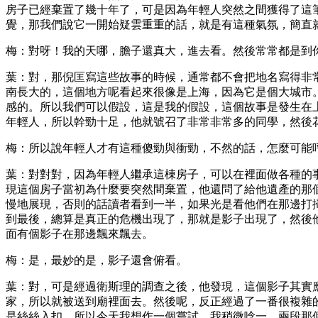
房子已經棄置了幾十年了，可是因為年輕人突然之間獲得了這
覺，那我們說它一開始疑雲重重的話，就是有這種氣氛，簡直
梅：對呀！我的天哪，膽子還真大，進去看。然後常常都是到
葉：對，那倪匡寫這些故事的時候，通常都不會把地名寫得非
南長大的，這個地方呢看起來很像是上海，因為它是個大城市
感的。所以我們可以假設，這是我的假設，這個故事是發生在
年輕人，所以幹勁十足，他就號召了非常非常多的同學，然後
梅：所以說年輕人才有這種傻勁與衝勁，不然的話，怎麼可能
葉：對對對，因為年輕人繼承這棟房子，可以在裡面做各種的
現這個房子當初為什麼要突然間棄置，他還問了給他遺產的那
慢地展現，否則的話讀者看到一半，如果光是看他們在那邊打
到最後，總算是真正的危機出現了，那就是影子出現了，然後
面有個影子在那邊飄來飄去。
梅：是，最妙的是，影子還會俯看。
葉：對，可是經過衛斯理的調查之後，他發現，這個影子其實
家，所以就被送到廟裡面去。然後呢，反正經過了一番很複雜
是絲絲入扣，所以今天我想作一個嘗試，我稍微唸一、兩段那