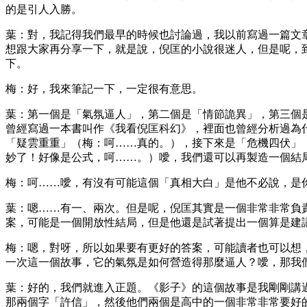
的是引人入勝。
葉：對，我記得我們最早的時候也討論過，我以前寫過一篇文
想跟大家再分享一下，就是說，倪匡的小說很迷人，但是呢，
下。
梅：好，我來筆記一下，一定很有意思。
葉：第一個是「氣氛逼人」，第二個是「情節詭異」，第三個
曾經寫過一本書叫作《我看倪匡科幻》，裡面也曾經分析過為
「疑雲重重」（梅：呵……真的。），接下來是「危機四伏」
妙了！好像是公式，呵……。）噯，我們還可以再製造一個結
梅：呵……噯，有沒有可能這個「真相大白」是他不必說，是
葉：嗯……有一、兩次。但是呢，倪匡其實是一個非常非常負
案，可能是一個開放性結局，但是他還是試著提出一個算是建
梅：嗯，對呀，所以如果要有更好的答案，可能讀者也可以想
一次這一個故事，它的氣氛是如何營造得那麼逼人？噯，那我
葉：好的，我們就進入正題。《影子》的這個故事是我剛剛講
那兩個字「許信」，然後他們兩個是高中的一個非常非常要好