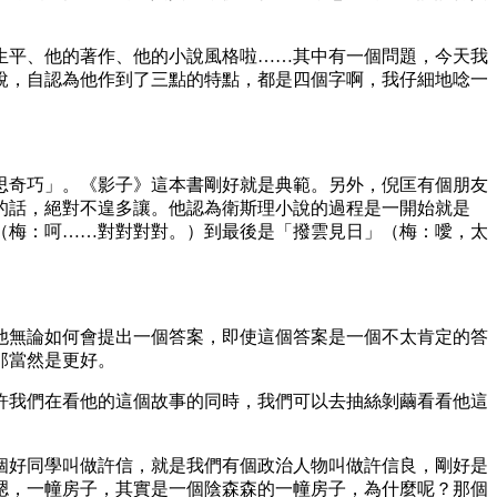
生平、他的著作、他的小說風格啦……其中有一個問題，今天我
說，自認為他作到了三點的特點，都是四個字啊，我仔細地唸一
思奇巧」。《影子》這本書剛好就是典範。另外，倪匡有個朋友
的話，絕對不遑多讓。他認為衛斯理小說的過程是一開始就是
（梅：呵……對對對對。）到最後是「撥雲見日」（梅：噯，太
他無論如何會提出一個答案，即使這個答案是一個不太肯定的答
那當然是更好。
許我們在看他的這個故事的同時，我們可以去抽絲剝繭看看他這
個好同學叫做許信，就是我們有個政治人物叫做許信良，剛好是
嗯，一幢房子，其實是一個陰森森的一幢房子，為什麼呢？那個