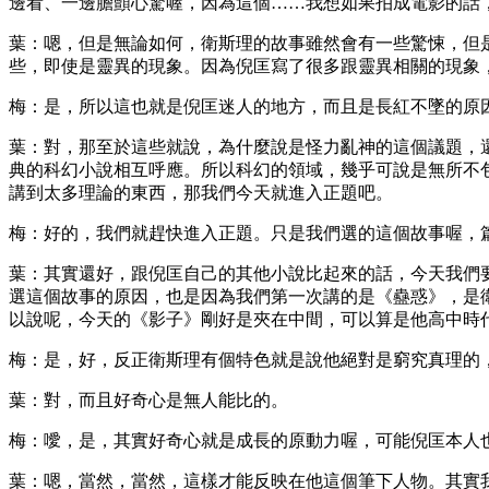
邊看、一邊膽顫心驚喔，因為這個……我想如果拍成電影的話
葉：嗯，但是無論如何，衛斯理的故事雖然會有一些驚悚，但
些，即使是靈異的現象。因為倪匡寫了很多跟靈異相關的現象
梅：是，所以這也就是倪匡迷人的地方，而且是長紅不墜的原
葉：對，那至於這些就說，為什麼說是怪力亂神的這個議題，
典的科幻小說相互呼應。所以科幻的領域，幾乎可說是無所不
講到太多理論的東西，那我們今天就進入正題吧。
梅：好的，我們就趕快進入正題。只是我們選的這個故事喔，
葉：其實還好，跟倪匡自己的其他小說比起來的話，今天我們
選這個故事的原因，也是因為我們第一次講的是《蠱惑》，是
以說呢，今天的《影子》剛好是夾在中間，可以算是他高中時
梅：是，好，反正衛斯理有個特色就是說他絕對是窮究真理的
葉：對，而且好奇心是無人能比的。
梅：噯，是，其實好奇心就是成長的原動力喔，可能倪匡本人
葉：嗯，當然，當然，這樣才能反映在他這個筆下人物。其實