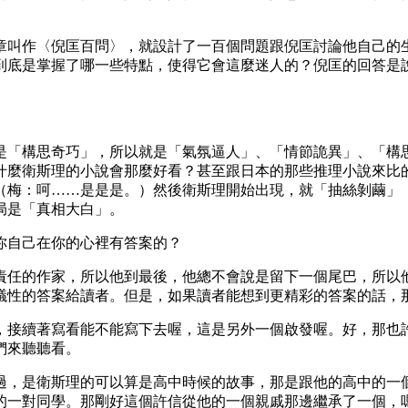
章叫作〈倪匡百問〉，就設計了一百個問題跟倪匡討論他自己的
到底是掌握了哪一些特點，使得它會這麼迷人的？倪匡的回答是
是「構思奇巧」，所以就是「氣氛逼人」、「情節詭異」、「構
什麼衛斯理的小說會那麼好看？甚至跟日本的那些推理小說來比
（梅：呵……是是是。）然後衛斯理開始出現，就「抽絲剝繭」
局是「真相大白」。
你自己在你的心裡有答案的？
責任的作家，所以他到最後，他總不會說是留下一個尾巴，所以
議性的答案給讀者。但是，如果讀者能想到更精彩的答案的話，
，接續著寫看能不能寫下去喔，這是另外一個啟發喔。好，那也
們來聽聽看。
過，是衛斯理的可以算是高中時候的故事，那是跟他的高中的一
的一對同學。那剛好這個許信從他的一個親戚那邊繼承了一個，