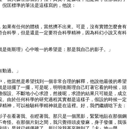
。倪匡標準的筆法是這樣寫的，他說：
，如果有任何的體積，當然擠不出來。可是，沒有實體怎麼會有
符合科學，但是還是一定要符合科學精神，因為科幻小說又有科
是衛斯理）心中唯一的希望是：那是我自己的影子。」
有動過。」
中，他當然是希望找到一個非常合理的解釋，他說他最後的希望
就是頭擺了一擺，可是呢，明明衛斯理自己盯著它看的時候，頭
膽假設、不斷地小心求證，然後呢，求證的結果只可能是，成立
設。由於任何科學的研究過程其實都是這樣子，假設的時候一定
學精神，可以檢驗科學精神就是在這裡。好，我們繼續唸下去：
子在看著我、在瞪著我。那只是一個黑影，緊緊地貼在那個鋼
不奇怪。在那個片刻之間，我只覺得頭皮發麻，身子發僵，我張
骨頭）早就已經僵硬了，所以說我甚至聽到了『卡』地一聲