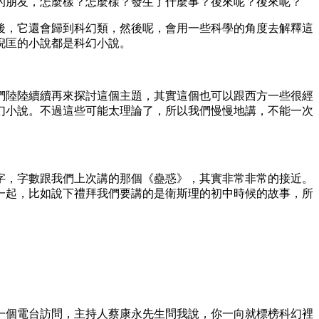
的朋友，怎麼樣？怎麼樣？發生了什麼事？後來呢？後來呢？
後，它還會歸到科幻類，然後呢，會用一些科學的角度去解釋這
倪匡的小說都是科幻小說。
們陸陸續續再來探討這個主題，其實這個也可以跟西方一些很經
幻小說。不過這些可能太理論了，所以我們慢慢地講，不能一次
字，字數跟我們上次講的那個《蠱惑》，其實非常非常的接近。
一起，比如說下禮拜我們要講的是衛斯理的初中時候的故事，所
一個電台訪問，主持人蔡康永先生問我說，你一向就標榜科幻裡