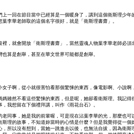
們上一回在節目當中已經算是一個暖身了，講到這個衛斯理少年
想葉李華老師取的這個名字很好，就是「衛斯理書齋」。
段裡，就會開放「衛斯理書齋」，當然靈魂人物葉李華老師必須
灣也算是創舉，甚至在華文世界可能都是創舉。
。
小女子啊，從小就很害怕看那個驚悚的東西，像電影啊、小說啊
媽媽雖然不看這些驚悚的東西，但是呢，她卻看衛斯理。我記得
事，我想留在下個禮拜講，叫作《雨花台石》。
的老同事，她是我的前輩喔，可是現在沾葉李華的光，那麼也可
衛斯理的故事，不知道妳當時的心情是什麼？但是我覺得從一個
心，所以沒有想到，當她一跳進去以後，也無法自拔，因為衛斯