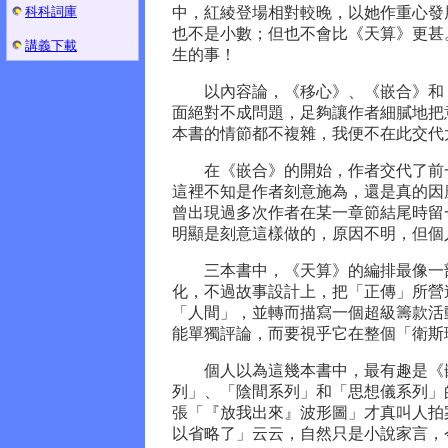
科科詞庫
中，紅綾登場相對較晚，以她作重心發
也不是小數；但也不會比《天算》更甚
講義下載
生的事！
以內容論，《移心》、《嵌合》和《
面絕對不成問題，足夠讓作者細膩地把
本書的情節都不複雜，我便不在此交代
在《嵌合》的開始，作者交代了前一
這裡不知是作者刻意施為，還是真的因
曾出現過多次作者在某一章節結尾時留
明顯是刻意這樣做的，原因不明，但個
三本書中，《天算》的編排最像一部
化，不過故事設計上，把「正傳」所營
「人間」，並轉而描寫一個超級籌款活
能單獨評論，而要視乎它在整個「衛斯
個人以為這幾本書中，最有趣是《嵌
列」、「陰間系列」和「思想儀系列」
張「『放我出來』波形圖」才真叫人拍
以省略了」云云，自然只是小說家言，