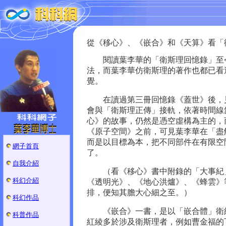
從《移心》、《嵌合》和《天算》看「
閱讀葉李華的「衛斯理回憶錄」至今
法，而葉李華仿衛斯理的著作也都已看
覺。
在讀過第三冊回憶錄《蓋世》後，見
會與「衛斯理正傳」接軌，依著時間線
心》的故事，仍然是憑空虛構為主的，
《原子空間》之前，可見葉李華在「盡
而是以目標為本，把不同部件在有限空
網子首頁
了。
自我介紹
（看《移心》書中附錄的「大事紀」
科幻介紹
《透明光》、《地心洪爐》、《蜂雲》
排，便知其膽大心細之至。）
科幻作品
《嵌合》一書，是以「嵌合體」衛紅
科普作品
紅綾多於涉及衛斯理者，例如曹金福的