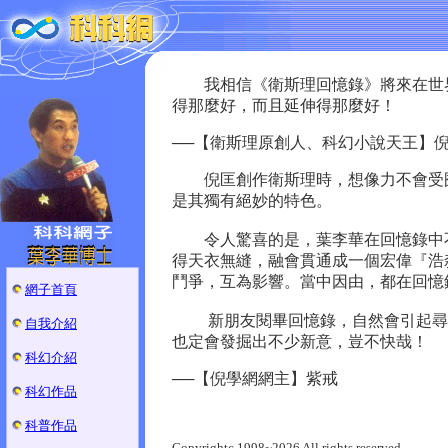
我相信《衛斯理回憶錄》將來在世界
得那麼好，而且延伸得那麼好！
──【衛斯理原創人、科幻小說天王】
倪匡創作衛斯理時，想像力不會受囿
是其獨有絕妙的特色。
令人驚喜的是，葉李華在回憶錄中不
得天衣無縫，融會貫通成一個宏偉『浩
鬥爭，互為影響。當中因由，都在回憶
網子首頁
新朋友閱畢回憶錄，自然會引起尋閱
自我介紹
也定會發掘出不少新意，豈不快哉！
科幻介紹
──【倪學網網主】紫戒
科幻作品
科普作品
Copyrightc 1998~2026 All rights reserved.