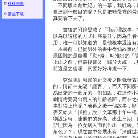
科科詞庫
「不同版本創世紀」的一幕，我以為，
要達到什麼目的呢？只是把雞蛋裡的骨
講義下載
真要看下去了。
書後的附錄登載了「衛斯理故事」中
以為以這樣的方式排序最佳，因為作者
用，唯一可以知道的，是他根本還沒有
一本書前，已從另外的書中得知故事內
最困難的是處理「勤+緣」時推出的「
上山之前，但最後卻又「歸於大統」，
前還是之後呢，真要好好考慮一下。
突然跳到就書的正文後之附錄發表謬
的，情節中充滿「謊言」，而天下間所
易出錯的一個元素。例如說，在連作小
劇情需要寫出兩人的年齡差距，而在之
事對得上榫呢？若再之後一個故事，順
否又給人「指控」說「文革那十年中根
物設定時，連他們的身高、出生日期、
斯理因為一位女病人而創作出「紅綾」
角色了？」現在書中發展出有「清醒世