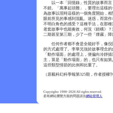
以一本「回憶錄」性質的故事而言，
不錯。「萬事起頭難」，要理出這樣的
為故事以現時這樣的一個角度開始，相
眼前所見的事感到混亂、迷惑，而當作
不明白角色的感受？這種手法，在那種
老套故事中也能奏效，何況《錯構》？
二期甚至第三期，少了一些「煙霧」障
任何作者都不會是全能好手，像倪匡
的方式處理了。李華兄強於故事理念的
「動作場面」的處理上，便偏向冷靜描
主，算是「動作場面」的，也只有如第
這些類型情節的比例和比重了。
（原載科幻科學報第325期，作者授權
Copyrightc 1998~2026 All rights reserved.
若有網站瀏覽方面的問題請洽
網站管理人