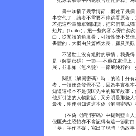
「把原著故事中的犯駁合理化解釋」為
書中加插了幾章情節，概述了幾個「
事交代了，讀者不需要不停跳看原著，
若把這些章節單獨閱讀，把它們當成獨
短片」(Trailer)，把一些內容以
白，從閱讀的角度看，可讀性便不甚佳
書體的，大概由於篇幅太長，顧及美觀
不過世上沒有絕對的事情，我覺得《
是〈解開密碼〉一節──不過在處理上
展，並非如〈無名髮〉一節般純粹的「
閱讀〈解開密碼〉時，的確十分有趣
者，一讀便會發覺不妥，因為事實根本
知道這根本不是倪匡先生的原著故事，
他所引述的人物對話，又分明是那些人
最後，即使明知道這本偽《解開密碼》
（在偽《解開密碼》中提到藍血人方
倪匡先生恐怕亦不會記得有這一節對白
「夢」字作基礎，寫出了現時「偽故事