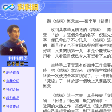
一翻《錯構》悔意生──葉李華《錯構
收到葉李華兄贈送的《錯構》，隨手
聲：「妙！」這個角色的名字，倪匡先
字，便已帶出了不少訊息：《錯構》這
的；而且作者也不會因為與倪匡先生相
好壞，只要閱讀第一頁，看是否能被吸
用看，只看題目便已令人有想看下去的
當時手上著實還有好幾件工作需要趕
時，把《錯構》拿起來，想在那空檔時
網子首頁
終於一次便把全本書讀完了。手上明明
「死線」了，終於那一個晚上又要熬夜
自我介紹
悔意！
科幻介紹
《錯構》這一本書，真是極盡「穿鑿
科幻作品
物，「附會」到已知、既定的物事上，
近期的大熱之作，當然就是《達文西密
科普作品
紹自己最得意的生平，到了最終卻發覺