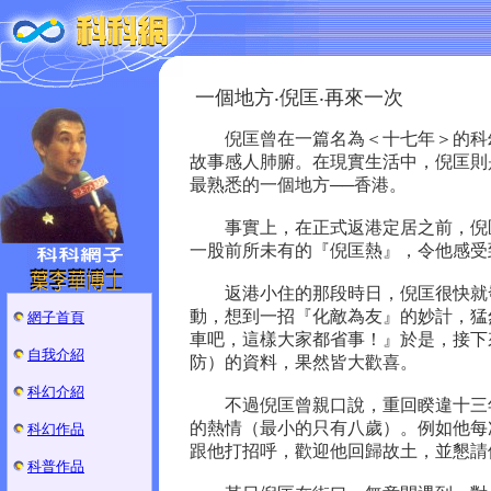
一個地方‧倪匡‧再來一次
倪匡曾在一篇名為＜十七年＞的科幻
故事感人肺腑。在現實生活中，倪匡則
最熟悉的一個地方──香港。
事實上，在正式返港定居之前，倪匡
一股前所未有的『倪匡熱』，令他感受
返港小住的那段時日，倪匡很快就發
動，想到一招『化敵為友』的妙計，猛
網子首頁
車吧，這樣大家都省事！』於是，接下
自我介紹
防）的資料，果然皆大歡喜。
科幻介紹
不過倪匡曾親口說，重回睽違十三年
的熱情（最小的只有八歲）。例如他每
科幻作品
跟他打招呼，歡迎他回歸故土，並懇請
科普作品