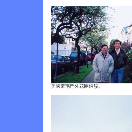
美國豪宅門外花團錦簇。