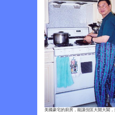
美國豪宅的廚房，能讓倪匡大開大闔，