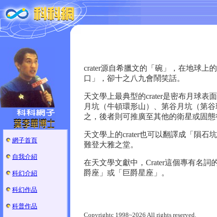
crater源自希臘文的「碗」，在地
口」，卻十之八九會鬧笑話。
天文學上最典型的crater是密布月
月坑（牛頓環形山）、第谷月坑（第谷
之，後者則可推廣至其他的衛星或固態
天文學上的crater也可以翻譯成「
網子首頁
難登大雅之堂。
自我介紹
在天文學文獻中，Crater這個專有名詞的
爵座」或「巨爵星座」。
科幻介紹
科幻作品
科普作品
Copyrightc 1998~2026 All rights reserved.